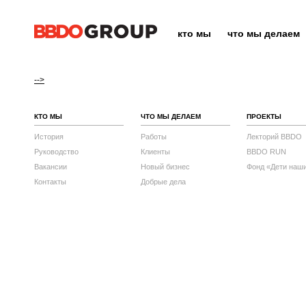
кто мы
что мы делаем
-->
КТО МЫ
ЧТО МЫ ДЕЛАЕМ
ПРОЕКТЫ
История
Работы
Лекторий BBDO
Руководство
Клиенты
BBDO RUN
Вакансии
Новый бизнес
Фонд «Дети наш
Контакты
Добрые дела