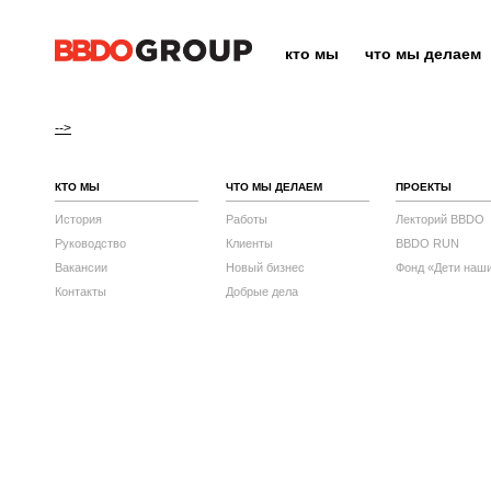
кто мы
что мы делаем
-->
КТО МЫ
ЧТО МЫ ДЕЛАЕМ
ПРОЕКТЫ
История
Работы
Лекторий BBDO
Руководство
Клиенты
BBDO RUN
Вакансии
Новый бизнес
Фонд «Дети наш
Контакты
Добрые дела