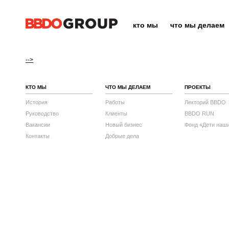
кто мы
что мы делаем
-->
КТО МЫ
ЧТО МЫ ДЕЛАЕМ
ПРОЕКТЫ
История
Работы
Лекторий BBDO
Руководство
Клиенты
BBDO RUN
Вакансии
Новый бизнес
Фонд «Дети наш
Контакты
Добрые дела