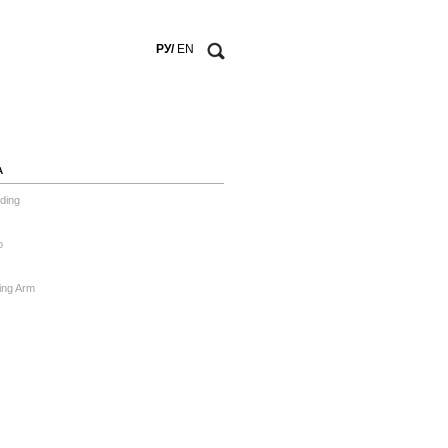
РУ/
EN
А
ding
o
ing Arm