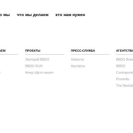
то мы
что мы делаем
кто нам нужен
АЕМ
ПРОЕКТЫ
ПРЕСС-СЛУЖБА
АГЕНТСТВ
Лекторий BBDO
Новости
BBDO Bran
BBDO RUN
Контакты
BBDO
с
Фонд «Дети наши»
Contrapunt
Proximity
The Market