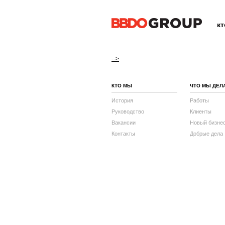
к
-->
КТО МЫ
ЧТО МЫ ДЕЛ
История
Работы
Руководство
Клиенты
Вакансии
Новый бизне
Контакты
Добрые дела