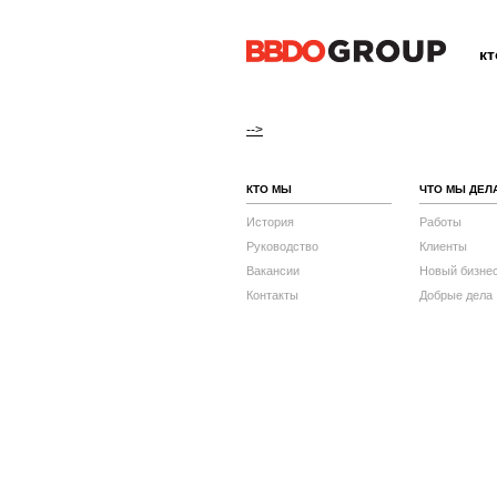
к
-->
КТО МЫ
ЧТО МЫ ДЕЛ
История
Работы
Руководство
Клиенты
Вакансии
Новый бизне
Контакты
Добрые дела