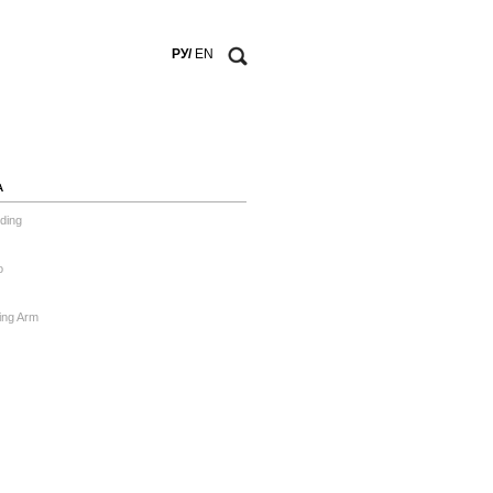
РУ/
EN
А
ding
o
ing Arm