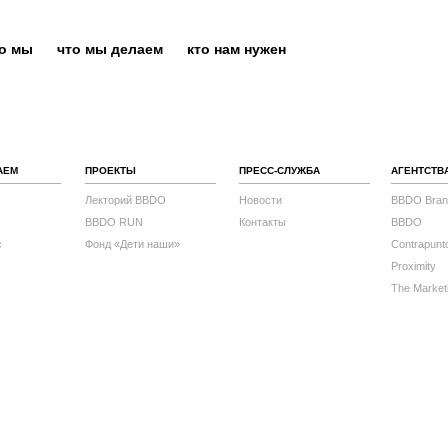
то мы
что мы делаем
кто нам нужен
АЕМ
ПРОЕКТЫ
ПРЕСС-СЛУЖБА
АГЕНТСТВ
Лекторий BBDO
Новости
BBDO Bran
BBDO RUN
Контакты
BBDO
с
Фонд «Дети наши»
Contrapunt
Proximity
The Market