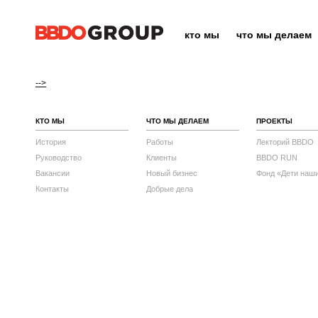
кто мы
что мы делаем
-->
КТО МЫ
ЧТО МЫ ДЕЛАЕМ
ПРОЕКТЫ
История
Работы
Лекторий BBDO
Руководство
Клиенты
BBDO RUN
Вакансии
Новый бизнес
Фонд «Дети наш
Контакты
Добрые дела