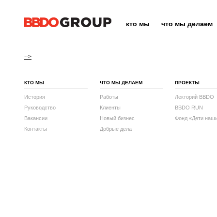
кто мы
что мы делаем
-->
КТО МЫ
ЧТО МЫ ДЕЛАЕМ
ПРОЕКТЫ
История
Работы
Лекторий BBDO
Руководство
Клиенты
BBDO RUN
Вакансии
Новый бизнес
Фонд «Дети наш
Контакты
Добрые дела