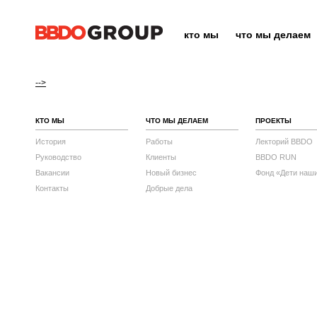
кто мы
что мы делаем
-->
КТО МЫ
ЧТО МЫ ДЕЛАЕМ
ПРОЕКТЫ
История
Работы
Лекторий BBDO
Руководство
Клиенты
BBDO RUN
Вакансии
Новый бизнес
Фонд «Дети наш
Контакты
Добрые дела