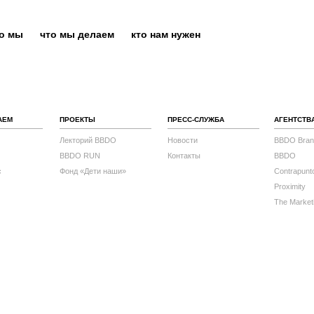
то мы
что мы делаем
кто нам нужен
АЕМ
ПРОЕКТЫ
ПРЕСС-СЛУЖБА
АГЕНТСТВ
Лекторий BBDO
Новости
BBDO Bran
BBDO RUN
Контакты
BBDO
с
Фонд «Дети наши»
Contrapunt
Proximity
The Market