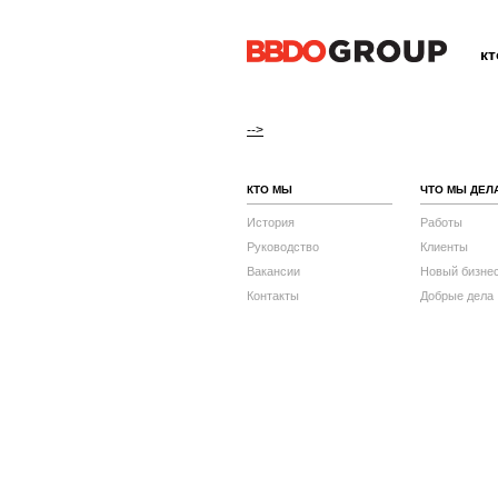
к
-->
КТО МЫ
ЧТО МЫ ДЕЛ
История
Работы
Руководство
Клиенты
Вакансии
Новый бизне
Контакты
Добрые дела