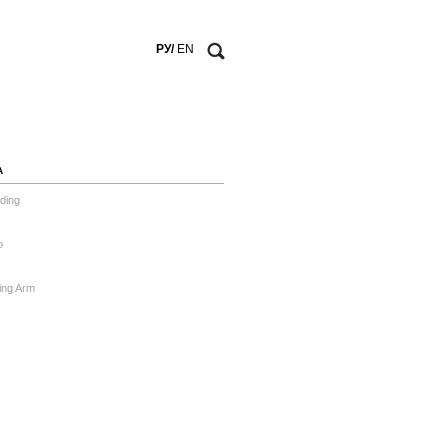
РУ/
EN
А
ding
o
ing Arm