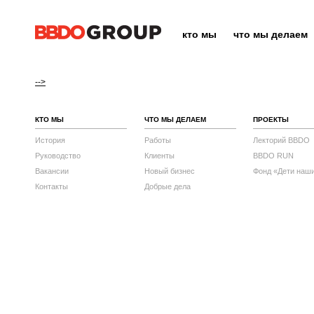
кто мы
что мы делаем
-->
КТО МЫ
ЧТО МЫ ДЕЛАЕМ
ПРОЕКТЫ
История
Работы
Лекторий BBDO
Руководство
Клиенты
BBDO RUN
Вакансии
Новый бизнес
Фонд «Дети наш
Контакты
Добрые дела