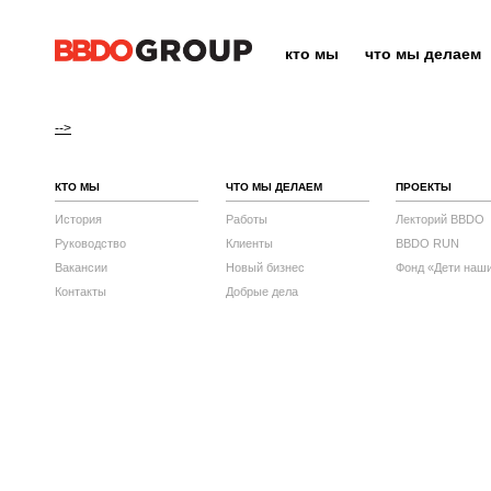
кто мы
что мы делаем
-->
КТО МЫ
ЧТО МЫ ДЕЛАЕМ
ПРОЕКТЫ
История
Работы
Лекторий BBDO
Руководство
Клиенты
BBDO RUN
Вакансии
Новый бизнес
Фонд «Дети наш
Контакты
Добрые дела