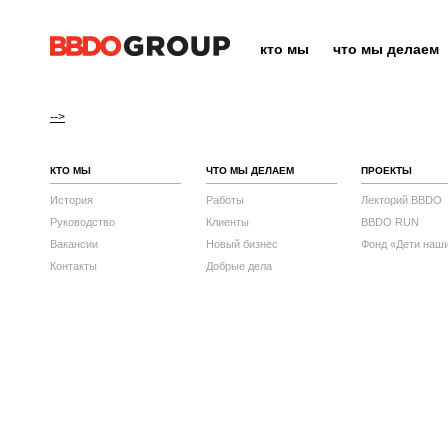
кто мы
что мы делаем
-->
КТО МЫ
ЧТО МЫ ДЕЛАЕМ
ПРОЕКТЫ
История
Работы
Лекторий BBDO
Руководство
Клиенты
BBDO RUN
Вакансии
Новый бизнес
Фонд «Дети наш
Контакты
Добрые дела