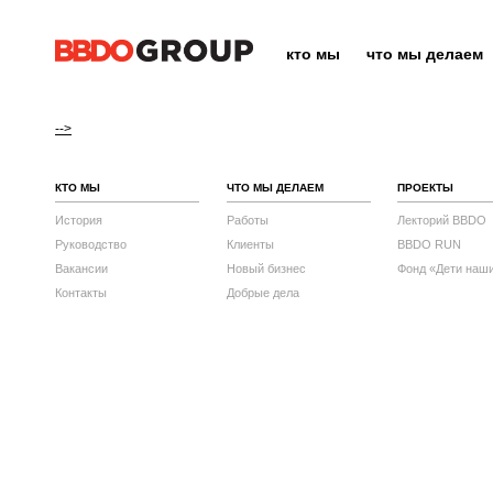
кто мы
что мы делаем
-->
КТО МЫ
ЧТО МЫ ДЕЛАЕМ
ПРОЕКТЫ
История
Работы
Лекторий BBDO
Руководство
Клиенты
BBDO RUN
Вакансии
Новый бизнес
Фонд «Дети наш
Контакты
Добрые дела