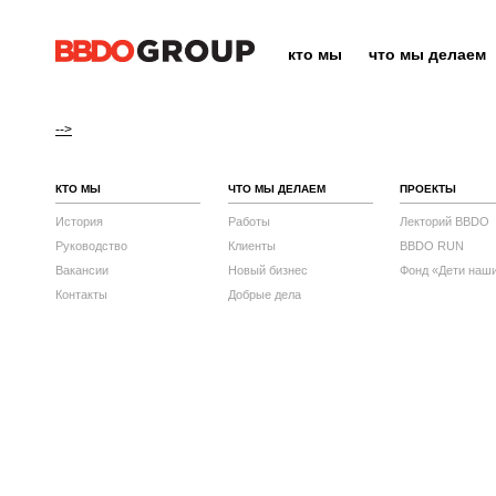
кто мы
что мы делаем
-->
КТО МЫ
ЧТО МЫ ДЕЛАЕМ
ПРОЕКТЫ
История
Работы
Лекторий BBDO
Руководство
Клиенты
BBDO RUN
Вакансии
Новый бизнес
Фонд «Дети наш
Контакты
Добрые дела