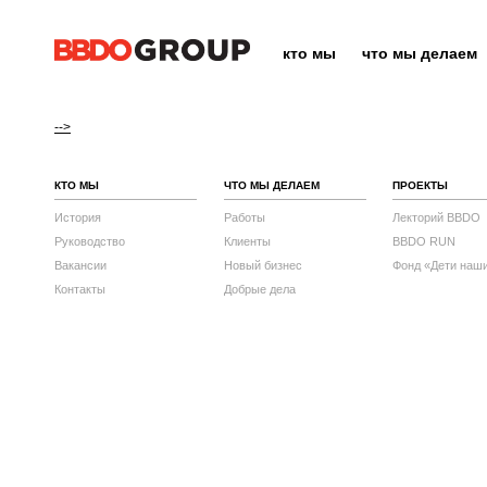
кто мы
что мы делаем
-->
КТО МЫ
ЧТО МЫ ДЕЛАЕМ
ПРОЕКТЫ
История
Работы
Лекторий BBDO
Руководство
Клиенты
BBDO RUN
Вакансии
Новый бизнес
Фонд «Дети наш
Контакты
Добрые дела