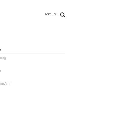
РУ/
EN
А
ding
o
ing Arm