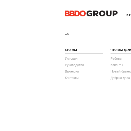
к
-->
КТО МЫ
ЧТО МЫ ДЕЛ
История
Работы
Руководство
Клиенты
Вакансии
Новый бизне
Контакты
Добрые дела