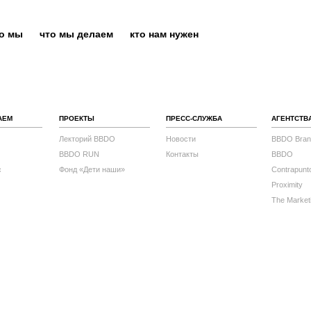
то мы
что мы делаем
кто нам нужен
АЕМ
ПРОЕКТЫ
ПРЕСС-СЛУЖБА
АГЕНТСТВ
Лекторий BBDO
Новости
BBDO Bran
BBDO RUN
Контакты
BBDO
с
Фонд «Дети наши»
Contrapunt
Proximity
The Market