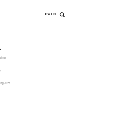
РУ/
EN
А
ding
o
ing Arm