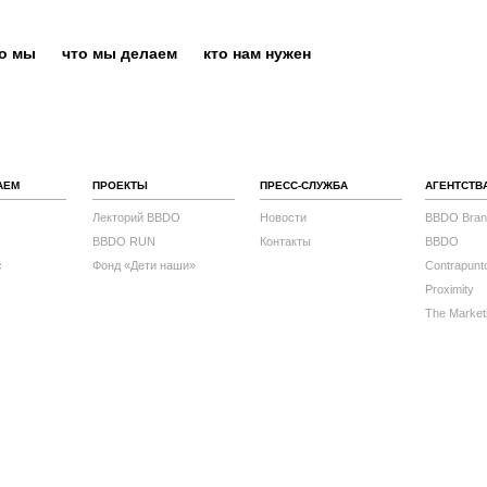
то мы
что мы делаем
кто нам нужен
АЕМ
ПРОЕКТЫ
ПРЕСС-СЛУЖБА
АГЕНТСТВ
Лекторий BBDO
Новости
BBDO Bran
BBDO RUN
Контакты
BBDO
с
Фонд «Дети наши»
Contrapunt
Proximity
The Market