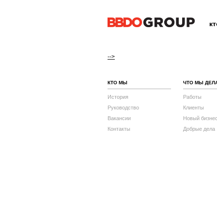
к
-->
КТО МЫ
ЧТО МЫ ДЕЛ
История
Работы
Руководство
Клиенты
Вакансии
Новый бизне
Контакты
Добрые дела