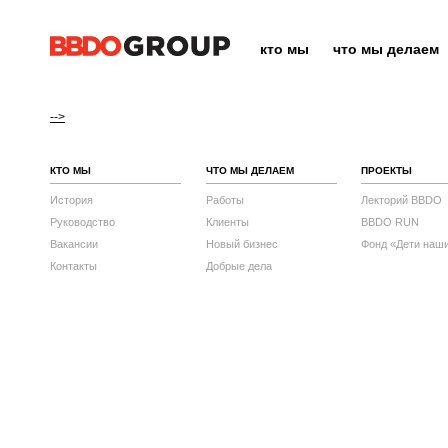
кто мы
что мы делаем
-->
КТО МЫ
ЧТО МЫ ДЕЛАЕМ
ПРОЕКТЫ
История
Работы
Лекторий BBDO
Руководство
Клиенты
BBDO RUN
Вакансии
Новый бизнес
Фонд «Дети наш
Контакты
Добрые дела