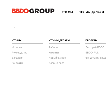
кто мы
что мы делаем
-->
КТО МЫ
ЧТО МЫ ДЕЛАЕМ
ПРОЕКТЫ
История
Работы
Лекторий BBDO
Руководство
Клиенты
BBDO RUN
Вакансии
Новый бизнес
Фонд «Дети наш
Контакты
Добрые дела