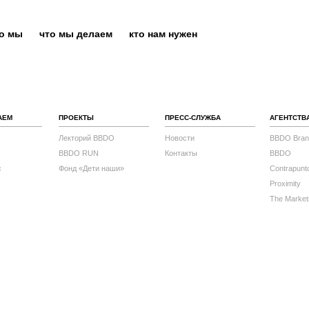
то мы
что мы делаем
кто нам нужен
АЕМ
ПРОЕКТЫ
ПРЕСС-СЛУЖБА
АГЕНТСТВ
Лекторий BBDO
Новости
BBDO Bran
BBDO RUN
Контакты
BBDO
с
Фонд «Дети наши»
Contrapunt
Proximity
The Market