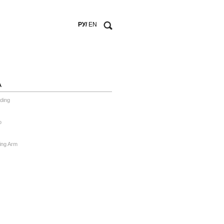
РУ/
EN
А
ding
o
ing Arm