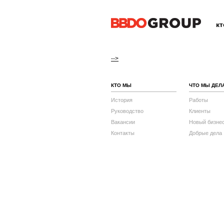
к
-->
КТО МЫ
ЧТО МЫ ДЕЛ
История
Работы
Руководство
Клиенты
Вакансии
Новый бизне
Контакты
Добрые дела