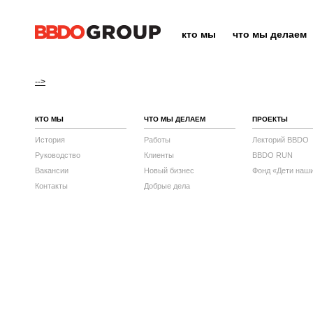
кто мы
что мы делаем
-->
КТО МЫ
ЧТО МЫ ДЕЛАЕМ
ПРОЕКТЫ
История
Работы
Лекторий BBDO
Руководство
Клиенты
BBDO RUN
Вакансии
Новый бизнес
Фонд «Дети наш
Контакты
Добрые дела