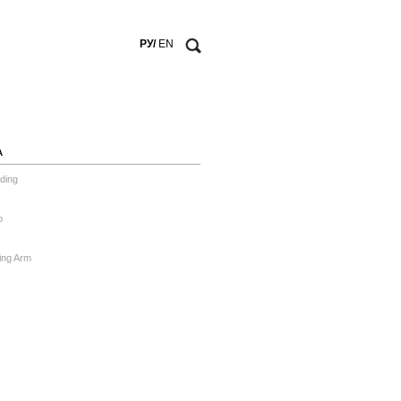
РУ/
EN
А
ding
o
ing Arm