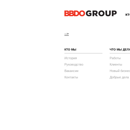
к
-->
КТО МЫ
ЧТО МЫ ДЕЛ
История
Работы
Руководство
Клиенты
Вакансии
Новый бизне
Контакты
Добрые дела