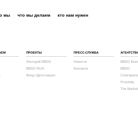
то мы
что мы делаем
кто нам нужен
АЕМ
ПРОЕКТЫ
ПРЕСС-СЛУЖБА
АГЕНТСТВ
Лекторий BBDO
Новости
BBDO Bran
BBDO RUN
Контакты
BBDO
с
Фонд «Дети наши»
Contrapunt
Proximity
The Market