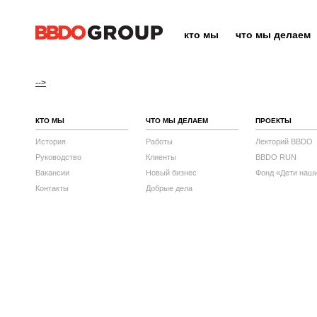
кто мы
что мы делаем
-->
КТО МЫ
ЧТО МЫ ДЕЛАЕМ
ПРОЕКТЫ
История
Работы
Лекторий BBDO
Руководство
Клиенты
BBDO RUN
Вакансии
Новый бизнес
Фонд «Дети наш
Контакты
Добрые дела