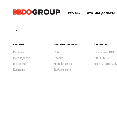
кто мы
что мы делаем
-->
КТО МЫ
ЧТО МЫ ДЕЛАЕМ
ПРОЕКТЫ
История
Работы
Лекторий BBDO
Руководство
Клиенты
BBDO RUN
Вакансии
Новый бизнес
Фонд «Дети наш
Контакты
Добрые дела