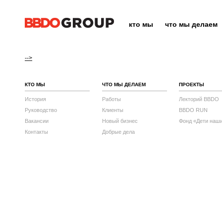
кто мы
что мы делаем
-->
КТО МЫ
ЧТО МЫ ДЕЛАЕМ
ПРОЕКТЫ
История
Работы
Лекторий BBDO
Руководство
Клиенты
BBDO RUN
Вакансии
Новый бизнес
Фонд «Дети наш
Контакты
Добрые дела