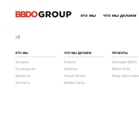
кто мы
что мы делаем
-->
КТО МЫ
ЧТО МЫ ДЕЛАЕМ
ПРОЕКТЫ
История
Работы
Лекторий BBDO
Руководство
Клиенты
BBDO RUN
Вакансии
Новый бизнес
Фонд «Дети наш
Контакты
Добрые дела