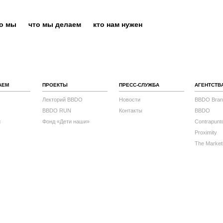
то мы
что мы делаем
кто нам нужен
АЕМ
ПРОЕКТЫ
ПРЕСС-СЛУЖБА
АГЕНТСТВ
Лекторий BBDO
Новости
BBDO Bran
BBDO RUN
Контакты
BBDO
с
Фонд «Дети наши»
Contrapunt
Proximity
The Market