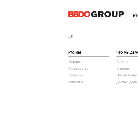
к
-->
КТО МЫ
ЧТО МЫ ДЕЛ
История
Работы
Руководство
Клиенты
Вакансии
Новый бизне
Контакты
Добрые дела