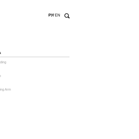
РУ/
EN
А
ding
o
ing Arm