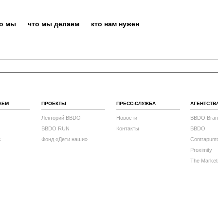
то мы
что мы делаем
кто нам нужен
АЕМ
ПРОЕКТЫ
ПРЕСС-СЛУЖБА
АГЕНТСТВ
Лекторий BBDO
Новости
BBDO Bran
BBDO RUN
Контакты
BBDO
с
Фонд «Дети наши»
Contrapunt
Proximity
The Market