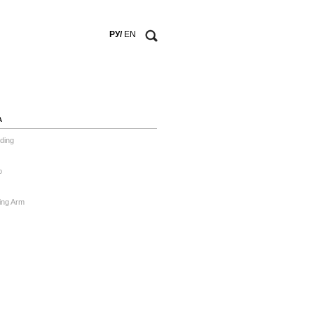
РУ/
EN
А
ding
o
ing Arm