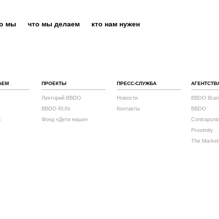
то мы
что мы делаем
кто нам нужен
АЕМ
ПРОЕКТЫ
ПРЕСС-СЛУЖБА
АГЕНТСТВ
Лекторий BBDO
Новости
BBDO Bran
BBDO RUN
Контакты
BBDO
с
Фонд «Дети наши»
Contrapunt
Proximity
The Market