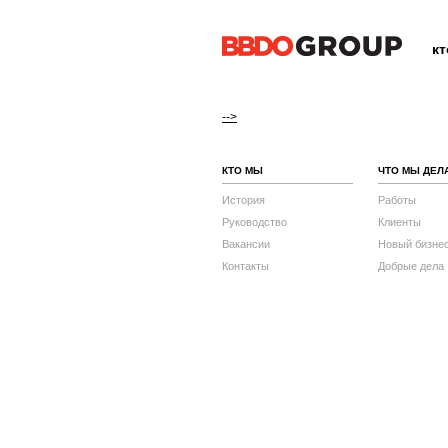
к
-->
КТО МЫ
ЧТО МЫ ДЕЛ
История
Работы
Руководство
Клиенты
Вакансии
Новый бизне
Контакты
Добрые дела