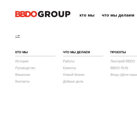
кто мы
что мы делаем
-->
КТО МЫ
ЧТО МЫ ДЕЛАЕМ
ПРОЕКТЫ
История
Работы
Лекторий BBDO
Руководство
Клиенты
BBDO RUN
Вакансии
Новый бизнес
Фонд «Дети наш
Контакты
Добрые дела