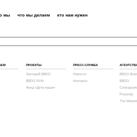
то мы
что мы делаем
кто нам нужен
АЕМ
ПРОЕКТЫ
ПРЕСС-СЛУЖБА
АГЕНТСТВ
Лекторий BBDO
Новости
BBDO Bran
BBDO RUN
Контакты
BBDO
с
Фонд «Дети наши»
Contrapunt
Proximity
The Market