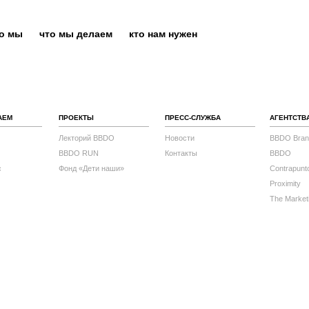
то мы
что мы делаем
кто нам нужен
АЕМ
ПРОЕКТЫ
ПРЕСС-СЛУЖБА
АГЕНТСТВ
Лекторий BBDO
Новости
BBDO Bran
BBDO RUN
Контакты
BBDO
с
Фонд «Дети наши»
Contrapunt
Proximity
The Market