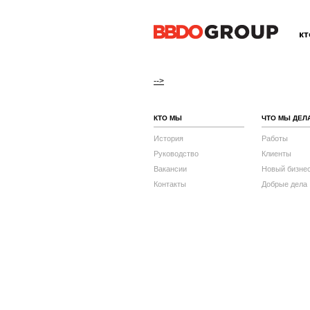
к
-->
КТО МЫ
ЧТО МЫ ДЕЛ
История
Работы
Руководство
Клиенты
Вакансии
Новый бизне
Контакты
Добрые дела