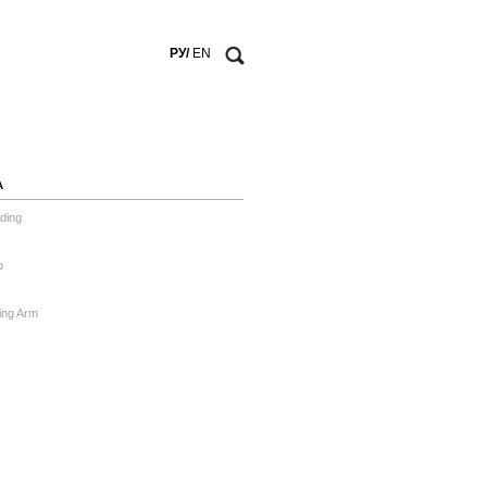
РУ/
EN
А
ding
o
ing Arm