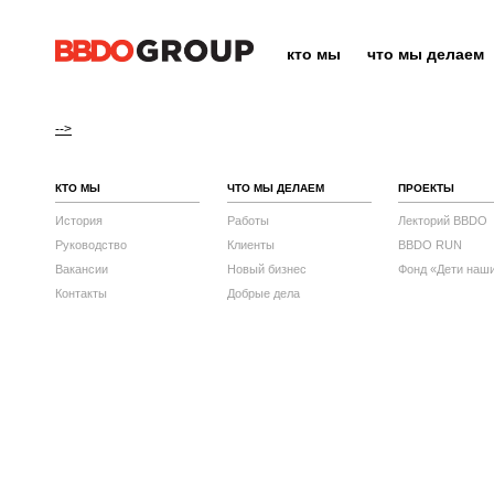
кто мы
что мы делаем
-->
КТО МЫ
ЧТО МЫ ДЕЛАЕМ
ПРОЕКТЫ
История
Работы
Лекторий BBDO
Руководство
Клиенты
BBDO RUN
Вакансии
Новый бизнес
Фонд «Дети наш
Контакты
Добрые дела