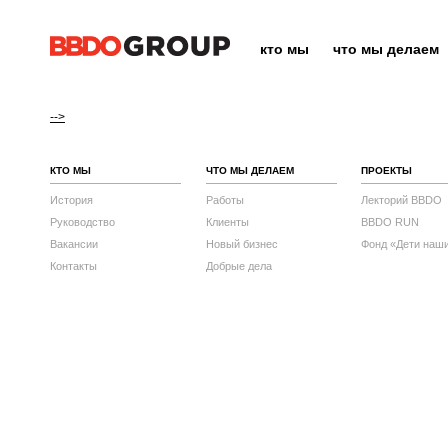
кто мы
что мы делаем
-->
КТО МЫ
ЧТО МЫ ДЕЛАЕМ
ПРОЕКТЫ
История
Работы
Лекторий BBDO
Руководство
Клиенты
BBDO RUN
Вакансии
Новый бизнес
Фонд «Дети наш
Контакты
Добрые дела