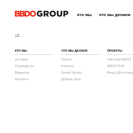
кто мы
что мы делаем
-->
КТО МЫ
ЧТО МЫ ДЕЛАЕМ
ПРОЕКТЫ
История
Работы
Лекторий BBDO
Руководство
Клиенты
BBDO RUN
Вакансии
Новый бизнес
Фонд «Дети наш
Контакты
Добрые дела