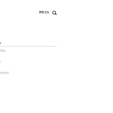
РУ/
EN
А
ding
o
ing Arm