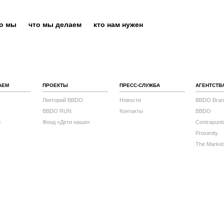
то мы
что мы делаем
кто нам нужен
АЕМ
ПРОЕКТЫ
ПРЕСС-СЛУЖБА
АГЕНТСТВ
Лекторий BBDO
Новости
BBDO Bran
BBDO RUN
Контакты
BBDO
с
Фонд «Дети наши»
Contrapunt
Proximity
The Market