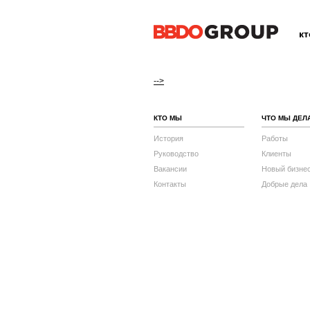
к
-->
КТО МЫ
ЧТО МЫ ДЕЛ
История
Работы
Руководство
Клиенты
Вакансии
Новый бизне
Контакты
Добрые дела