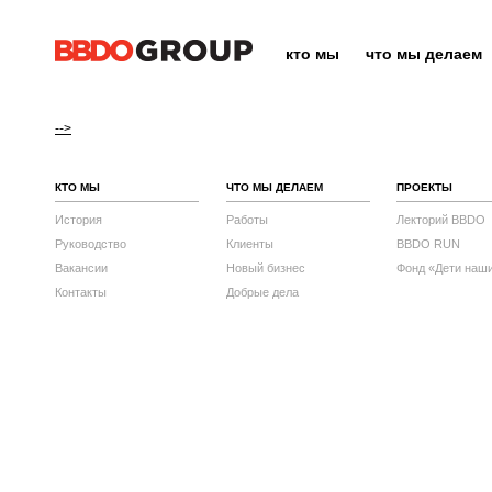
кто мы
что мы делаем
-->
КТО МЫ
ЧТО МЫ ДЕЛАЕМ
ПРОЕКТЫ
История
Работы
Лекторий BBDO
Руководство
Клиенты
BBDO RUN
Вакансии
Новый бизнес
Фонд «Дети наш
Контакты
Добрые дела