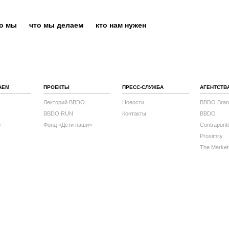
то мы
что мы делаем
кто нам нужен
АЕМ
ПРОЕКТЫ
ПРЕСС-СЛУЖБА
АГЕНТСТВ
Лекторий BBDO
Новости
BBDO Bran
BBDO RUN
Контакты
BBDO
с
Фонд «Дети наши»
Contrapunt
Proximity
The Market