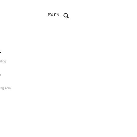
РУ/
EN
А
ding
o
ing Arm