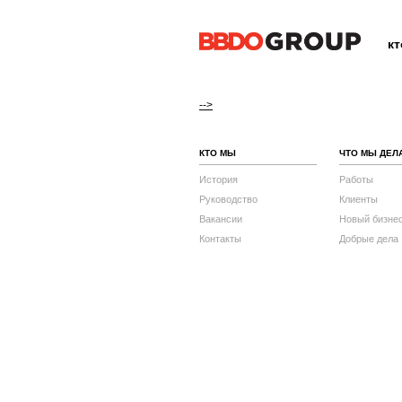
к
-->
КТО МЫ
ЧТО МЫ ДЕЛ
История
Работы
Руководство
Клиенты
Вакансии
Новый бизне
Контакты
Добрые дела