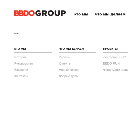
кто мы
что мы делаем
-->
КТО МЫ
ЧТО МЫ ДЕЛАЕМ
ПРОЕКТЫ
История
Работы
Лекторий BBDO
Руководство
Клиенты
BBDO RUN
Вакансии
Новый бизнес
Фонд «Дети наш
Контакты
Добрые дела