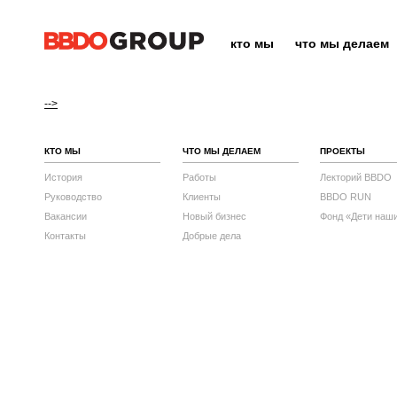
кто мы
что мы делаем
-->
КТО МЫ
ЧТО МЫ ДЕЛАЕМ
ПРОЕКТЫ
История
Работы
Лекторий BBDO
Руководство
Клиенты
BBDO RUN
Вакансии
Новый бизнес
Фонд «Дети наш
Контакты
Добрые дела