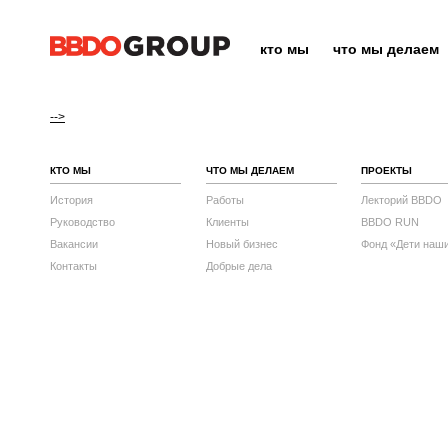
кто мы
что мы делаем
-->
КТО МЫ
ЧТО МЫ ДЕЛАЕМ
ПРОЕКТЫ
История
Работы
Лекторий BBDO
Руководство
Клиенты
BBDO RUN
Вакансии
Новый бизнес
Фонд «Дети наш
Контакты
Добрые дела