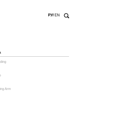
РУ/
EN
А
ding
o
ing Arm