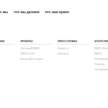
то мы
что мы делаем
кто нам нужен
АЕМ
ПРОЕКТЫ
ПРЕСС-СЛУЖБА
АГЕНТСТВ
Лекторий BBDO
Новости
BBDO Bran
BBDO RUN
Контакты
BBDO
с
Фонд «Дети наши»
Contrapunt
Proximity
The Market