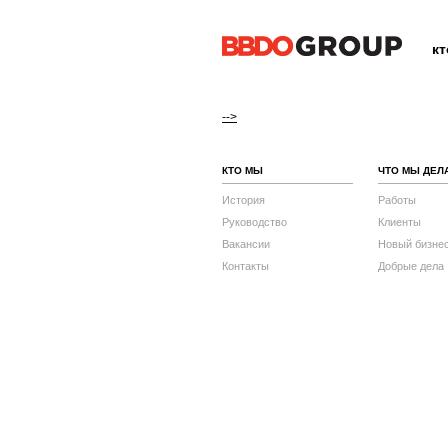
к
-->
КТО МЫ
ЧТО МЫ ДЕЛ
История
Работы
Руководство
Клиенты
Вакансии
Новый бизне
Контакты
Добрые дела