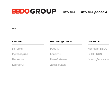
кто мы
что мы делаем
-->
КТО МЫ
ЧТО МЫ ДЕЛАЕМ
ПРОЕКТЫ
История
Работы
Лекторий BBDO
Руководство
Клиенты
BBDO RUN
Вакансии
Новый бизнес
Фонд «Дети наш
Контакты
Добрые дела