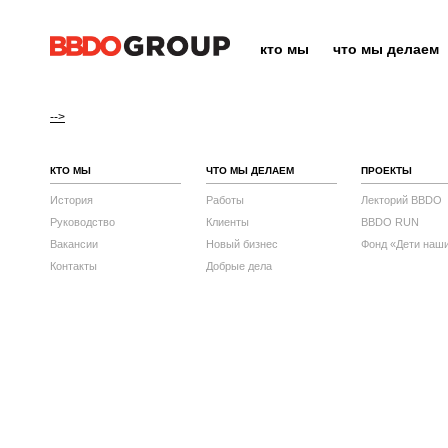
кто мы
что мы делаем
-->
КТО МЫ
ЧТО МЫ ДЕЛАЕМ
ПРОЕКТЫ
История
Работы
Лекторий BBDO
Руководство
Клиенты
BBDO RUN
Вакансии
Новый бизнес
Фонд «Дети наш
Контакты
Добрые дела