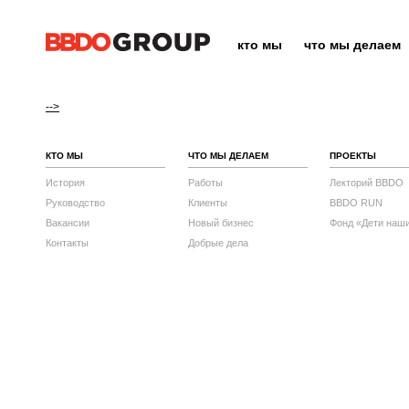
кто мы
что мы делаем
-->
КТО МЫ
ЧТО МЫ ДЕЛАЕМ
ПРОЕКТЫ
История
Работы
Лекторий BBDO
Руководство
Клиенты
BBDO RUN
Вакансии
Новый бизнес
Фонд «Дети наш
Контакты
Добрые дела