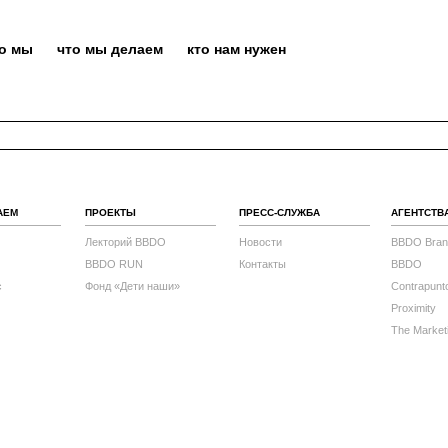
то мы
что мы делаем
кто нам нужен
АЕМ
ПРОЕКТЫ
ПРЕСС-СЛУЖБА
АГЕНТСТВ
Лекторий BBDO
Новости
BBDO Bran
BBDO RUN
Контакты
BBDO
с
Фонд «Дети наши»
Contrapunt
Proximity
The Market