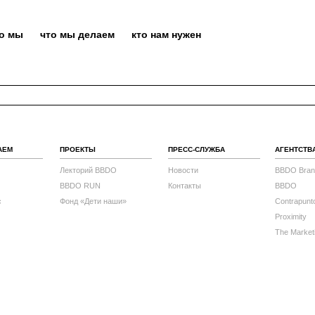
то мы
что мы делаем
кто нам нужен
АЕМ
ПРОЕКТЫ
ПРЕСС-СЛУЖБА
АГЕНТСТВ
Лекторий BBDO
Новости
BBDO Bran
BBDO RUN
Контакты
BBDO
с
Фонд «Дети наши»
Contrapunt
Proximity
The Market