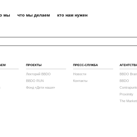
то мы
что мы делаем
кто нам нужен
АЕМ
ПРОЕКТЫ
ПРЕСС-СЛУЖБА
АГЕНТСТВ
Лекторий BBDO
Новости
BBDO Bran
BBDO RUN
Контакты
BBDO
с
Фонд «Дети наши»
Contrapunt
Proximity
The Market