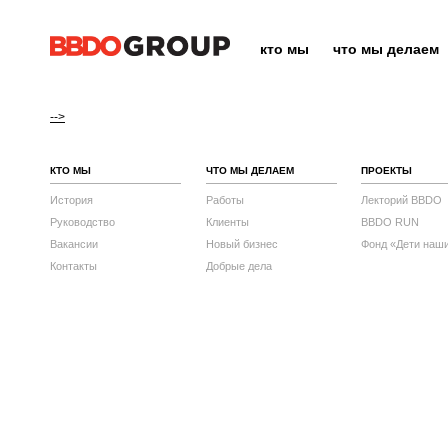
кто мы
что мы делаем
-->
КТО МЫ
ЧТО МЫ ДЕЛАЕМ
ПРОЕКТЫ
История
Работы
Лекторий BBDO
Руководство
Клиенты
BBDO RUN
Вакансии
Новый бизнес
Фонд «Дети наш
Контакты
Добрые дела