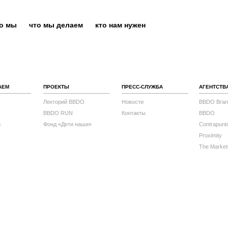
то мы
что мы делаем
кто нам нужен
АЕМ
ПРОЕКТЫ
ПРЕСС-СЛУЖБА
АГЕНТСТВ
Лекторий BBDO
Новости
BBDO Bran
BBDO RUN
Контакты
BBDO
с
Фонд «Дети наши»
Contrapunt
Proximity
The Market