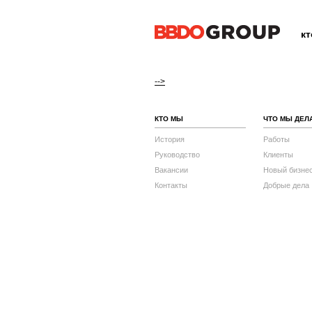
к
-->
КТО МЫ
ЧТО МЫ ДЕЛ
История
Работы
Руководство
Клиенты
Вакансии
Новый бизне
Контакты
Добрые дела