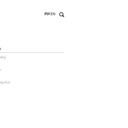
РУ/
EN
А
ding
o
ing Arm